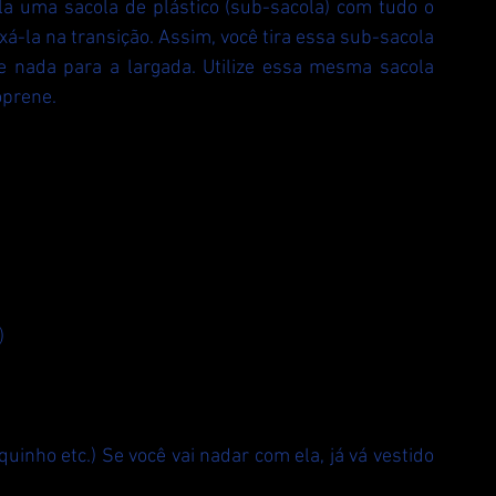
a uma sacola de plástico (sub-sacola) com tudo o 
ixá-la na transição. Assim, você tira essa sub-sacola 
e nada para a largada. Utilize essa mesma sacola 
oprene.
)
inho etc.) Se você vai nadar com ela, já vá vestido 