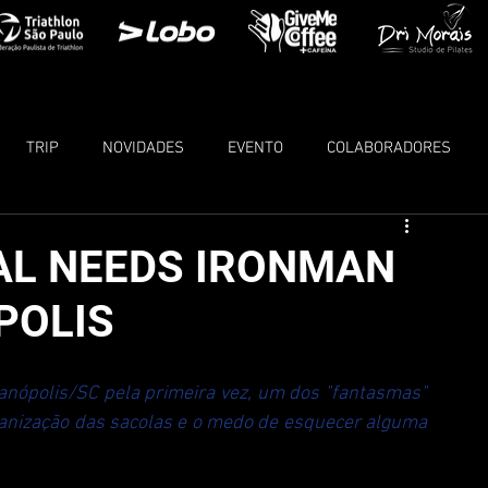
TRIP
NOVIDADES
EVENTO
COLABORADORES
AL NEEDS IRONMAN
POLIS
ianópolis/SC
 pela primeira vez, um dos "fantasmas" 
anização das sacolas e o medo de esquecer alguma 