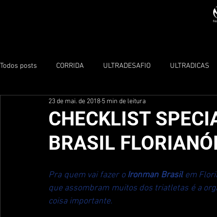
Todos posts
CORRIDA
ULTRADESAFIO
ULTRADICAS
23 de mai. de 2018
5 min de leitura
TRIATHLON
CHECKLIST SPECI
BRASIL FLORIANÓ
Pra quem vai fazer o 
Ironman Brasil
 em Flor
que assombram muitos dos triatletas é a org
coisa importante.