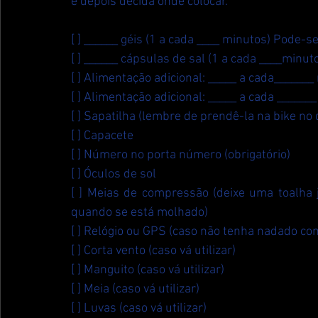
e depois decida onde colocar.
[ ] ______ géis (1 a cada ____ minutos) Pode-
[ ] ______ cápsulas de sal (1 a cada ____minu
[ ] Alimentação adicional: _____ a cada_____
[ ] Alimentação adicional: _____ a cada _____
[ ] Sapatilha (lembre de prendê-la na bike n
[ ] Capacete
[ ] Número no porta número (obrigatório)
[ ] Óculos de sol
[ ] Meias de compressão (deixe uma toalha ju
quando se está molhado)
[ ] Relógio ou GPS (caso não tenha nadado com
[ ] Corta vento (caso vá utilizar)
[ ] Manguito (caso vá utilizar)
[ ] Meia (caso vá utilizar)
[ ] Luvas (caso vá utilizar)