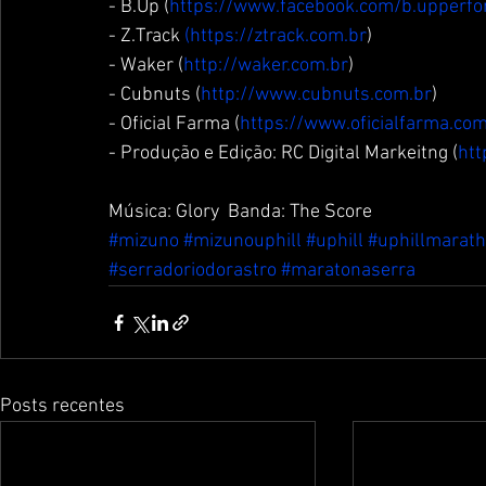
- B.Up (
https://www.facebook.com/b.upperf
- Z.Track 
(https://ztrack.com.br
) 
- Waker (
http://waker.com.br
) 
- Cubnuts (
http://www.cubnuts.com.br
) 
- Oficial Farma (
https://www.oficialfarma.com
- Produção e Edição: RC Digital Markeitng (
htt
Música: Glory  Banda: The Score
#mizuno
#mizunouphill
#uphill
#uphillmarat
#serradoriodorastro
#maratonaserra
Posts recentes