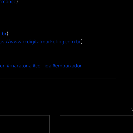
ormance
) 
.br
) 
ps://www.rcdigitalmarketing.com.br
) 
hon
#maratona
#corrida
#embaixador