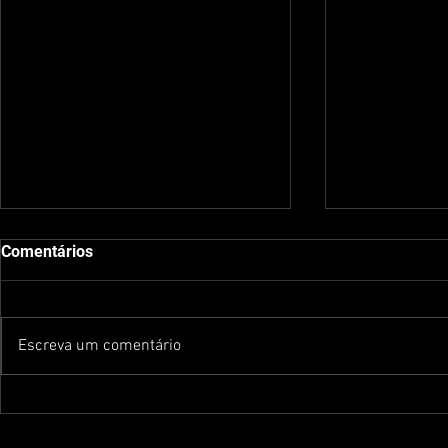
Comentários
Escreva um comentário
Lado a Lado No Ritmo Delas:
Melhore Sua
Minha estreia na Band Vale e
Exercícios 
o Desafio dos 10km com
Casa