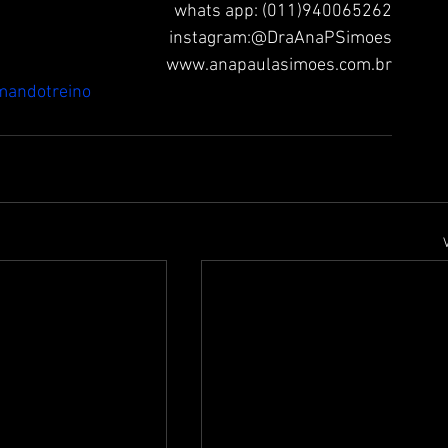
whats app: (011)940065262
instagram:@DraAnaPSimoes
www.anapaulasimoes.com.br
mandotreino