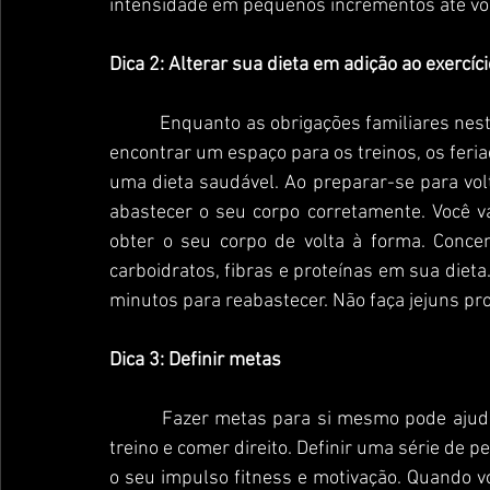
intensidade em pequenos incrementos até voc
Dica 2: Alterar sua dieta em adição ao exercíci
           Enquanto as obrigações familiares nesta época do ano tornam difícil encontrar tempo para 
encontrar um espaço para os treinos, os feri
uma dieta saudável. Ao preparar-se para volta
abastecer o seu corpo corretamente. Você va
obter o seu corpo de volta à forma. Conce
carboidratos, fibras e proteínas em sua dieta
minutos para reabastecer. Não faça jejuns pr
Dica 3: Definir metas
         Fazer metas para si mesmo pode ajudá-lo à permanecer incentivado e voltar no ritmo de 
treino e comer direito. Definir uma série de p
o seu impulso fitness e motivação. Quando 