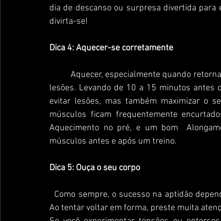
dia de descanso ou surpresa divertida para 
divirta-se!
Dica 4: Aquecer-se corretamente
          Aquecer, especialmente quando retornar de um período de inatividade, é crucial para evitar 
lesões. Levando de 10 a 15 minutos antes d
evitar lesões, mas também maximizar o se
músculos ficam frequentemente encurtados
Aquecimento no pré, e um bom  Alongamen
músculos antes e após um treino.
Dica 5: Ouça o seu corpo
  Como sempre, o sucesso na aptidão depende de saber e de respeitar os limites do seu corpo. 
Ao tentar voltar em forma, preste muita atenç