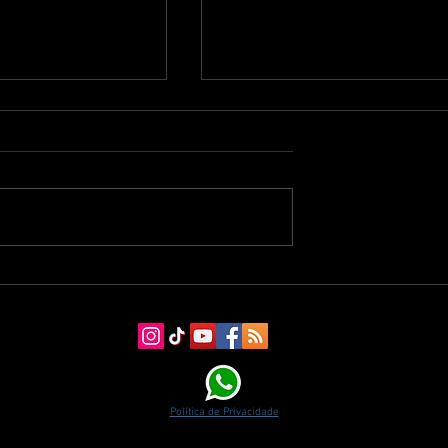
esh Foam X More
6 estratégias para melhora
alance: o tênis
sua performance na corrid
ortecimento e
de rua.
Política de Privacidade