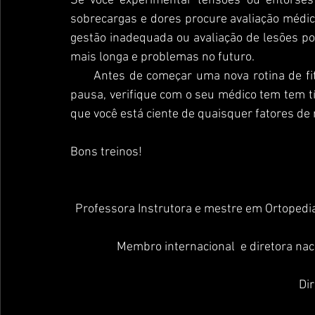
Se você experimentar tensões ou entorses
sobrecargas e dores procure avaliação médica
gestão inadequada ou avaliação de lesões po
mais longa e problemas no futuro.
      Antes de começar uma nova rotina de fitness ou até mesmo retomar depois de uma longa 
pausa, verifique com o seu médico tem tem tít
que você está ciente de quaisquer fatores de 
Bons treinos!
Professora Instrutora e mestre em Ortopedi
Membro internacional  e diretora nac
Di