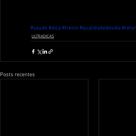
#saude
#dica
#treino
#qualidadedevida
#reto
ULTRADICAS
Posts recentes