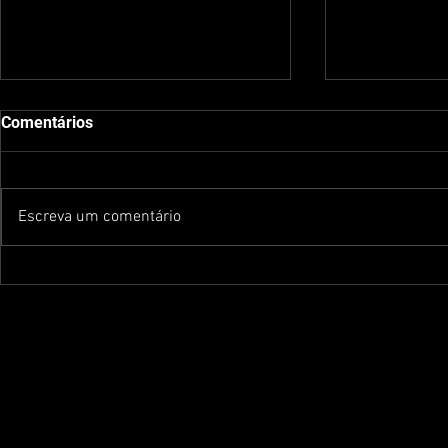
Comentários
Escreva um comentário
Melhore Sua Corrida com 5
Testei o Fr
Exercícios Simples Feitos em
v4 da New B
Casa
com alto am
responsivo