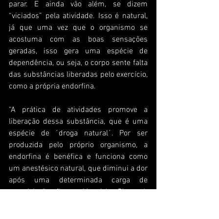
parar. E ainda vão além, se dizem 
“viciados” pela atividade. Isso é natural, 
já que uma vez que o organismo se 
acostuma com as boas sensações 
geradas, isso gera uma espécie de 
dependência, ou seja, o corpo sente falta 
das substâncias liberadas pelo exercício, 
como a própria endorfina.
“A prática de atividades promove a 
liberação dessa substância, que é uma 
espécie de ´droga natural´. Por ser 
produzida pelo próprio organismo, a 
endorfina é benéfica e funciona como 
um anestésico natural, que diminui a dor 
após uma determinada carga de 
exercícios”, afirma 
Maurício Pires de 
Albuquerque
, psicólogo clínico e 
esportivo e professor de Psicologia 