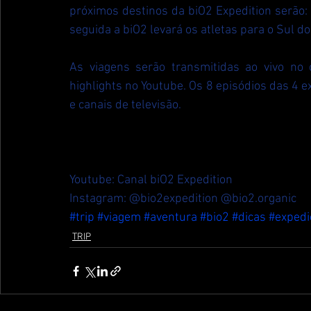
próximos destinos da biO2 Expedition serão:
seguida a biO2 levará os atletas para o Sul d
As viagens serão transmitidas ao vivo no
highlights no Youtube. Os 8 episódios das 4
e canais de televisão.
Youtube: 
Canal biO2 Expedition
Instagram: @bio2expedition @bio2.organic
#trip
#viagem
#aventura
#bio2
#dicas
#expedi
TRIP