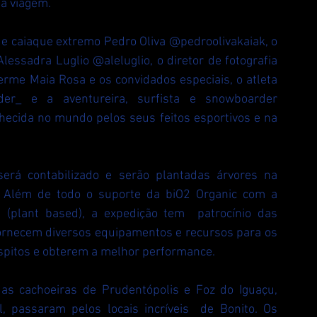
a viagem.
de caiaque extremo Pedro Oliva @pedroolivakaiak, o 
essadra Luglio @aleluglio, o diretor de fotografia 
erme Maia Rosa e os convidados especiais, o atleta 
er_ e a aventureira, surfista e snowboarder 
cida no mundo pelos seus feitos esportivos e na 
erá contabilizado e serão plantadas árvores na 
. Além de todo o suporte da biO2 Organic com a 
 (plant based), a expedição tem  patrocínio das 
fornecem diversos equipamentos e recursos para os 
óspitos e obterem a melhor performance.
as cachoeiras de Prudentópolis e Foz do Iguaçu, 
 passaram pelos locais incríveis  de Bonito. Os 