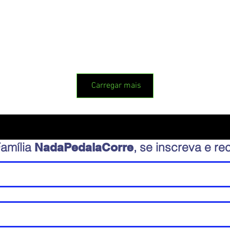
Carregar mais
Família
, se inscreva e r
NadaPedalaCorre