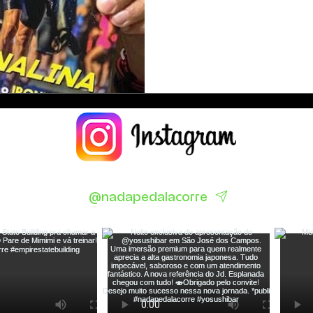
@nadapedalacorre