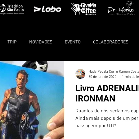
TRIP
NOVIDADES
EVENTO
COLABORADORES
Nada Pedala Corre Ramon Cost
30 de jun. de 2020
1 min de le
Livro ADRENALIN
IRONMAN
Quantos de nós seríamos ca
Ainda mais depois de um perí
passagem por UTI?