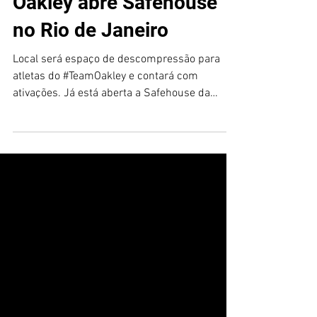
Juliana Medrano / Ramon Costa
10 de ago. de 2016
2 min de leitura
Oakley abre Safehouse
no Rio de Janeiro
Local será espaço de descompressão para
atletas do #TeamOakley e contará com
ativações. Já está aberta a Safehouse da
Oakley, no Rio de...