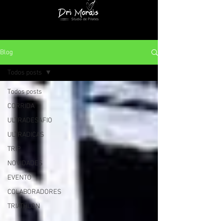
Blog
Todos posts
Todos posts
CORRIDA
ULTRADESAFIO
ULTRADICAS
TRIP
NOVIDADES
EVENTO
COLABORADORES
TRIATHLON