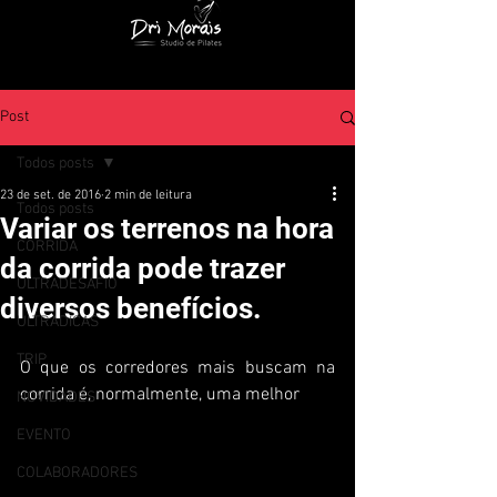
Post
Todos posts
23 de set. de 2016
2 min de leitura
Todos posts
Variar os terrenos na hora
CORRIDA
da corrida pode trazer
ULTRADESAFIO
diversos benefícios.
ULTRADICAS
TRIP
O que os corredores mais buscam na 
corrida é, normalmente, uma melhor 
NOVIDADES
EVENTO
COLABORADORES