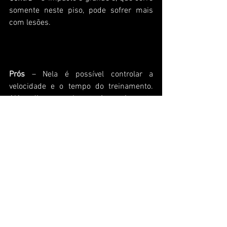
somente neste piso, pode sofrer mais 
com lesões.
Esteira
Prós
 – Nela é possível controlar a 
velocidade e o tempo do treinamento. 
Além disso, o atleta terá um impacto 
bem menor que no asfalto.
Contras
 – É bem diferente da corrida no 
asfalto, já que na esteira você salta, e não 
faz o esforço para ir em frente. 
Inclinando o aparelho em 2% pode-se ter 
uma prática mais semelhante ao asfalto.
Concreto
Contém um maior impacto que nos 